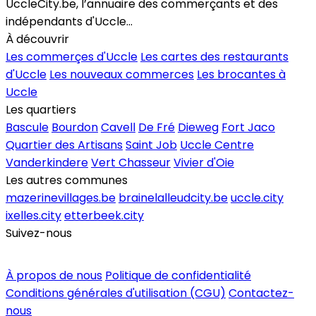
UccleCity.be, l’annuaire des commerçants et des
indépendants d'Uccle...
À découvrir
Les commerçes d'Uccle
Les cartes des restaurants
d'Uccle
Les nouveaux commerces
Les brocantes à
Uccle
Les quartiers
Bascule
Bourdon
Cavell
De Fré
Dieweg
Fort Jaco
Quartier des Artisans
Saint Job
Uccle Centre
Vanderkindere
Vert Chasseur
Vivier d'Oie
Les autres communes
mazerinevillages.be
brainelalleudcity.be
uccle.city
ixelles.city
etterbeek.city
Suivez-nous
Inscrire un commerce
À propos de nous
Politique de confidentialité
Conditions générales d'utilisation (CGU)
Contactez-
nous