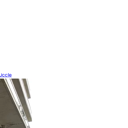
Uccle