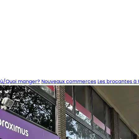
ù/Quoi manger?
Nouveaux commerces
Les brocantes à 