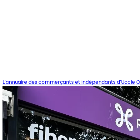
L'annuaire des commerçants et indépendants d'Uccle
O