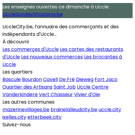
Les enseignes ouvertes
ce dimanche
à Uccle:
UccleSundayShopping.be
UccleCity.be, l’annuaire des commerçants et des
indépendants d'Uccle...
À découvrir
Les commerçes d'Uccle
Les cartes des restaurants
d'Uccle
Les nouveaux commerces
Les brocantes à
Uccle
Les quartiers
Bascule
Bourdon
Cavell
De Fré
Dieweg
Fort Jaco
Quartier des Artisans
Saint Job
Uccle Centre
Vanderkindere
Vert Chasseur
Vivier d'Oie
Les autres communes
mazerinevillages.be
brainelalleudcity.be
uccle.city
ixelles.city
etterbeek.city
Suivez-nous
Inscrire un commerce