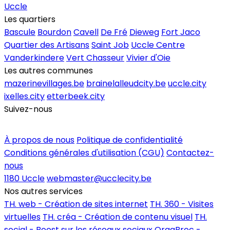
Uccle
Les quartiers
Bascule
Bourdon
Cavell
De Fré
Dieweg
Fort Jaco
Quartier des Artisans
Saint Job
Uccle Centre
Vanderkindere
Vert Chasseur
Vivier d'Oie
Les autres communes
mazerinevillages.be
brainelalleudcity.be
uccle.city
ixelles.city
etterbeek.city
Suivez-nous
Inscrire un commerce
À propos de nous
Politique de confidentialité
Conditions générales d'utilisation (CGU)
Contactez-
nous
1180 Uccle
webmaster@ucclecity.be
Nos autres services
TH. web - Création de sites internet
TH. 360 - Visites
virtuelles
TH. créa - Création de contenu visuel
TH.
social - Boost sur les réseaux sociaux
OrgaBroc -