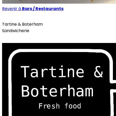
Revenir à
Bars / Restaurants
Bars / Restaurants
Tartine & Boterham
Sandwicherie
Instagram