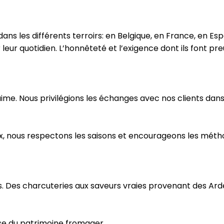
s les différents terroirs: en Belgique, en France, en Espa
sur leur quotidien. L’honnêteté et l’exigence dont ils font
 aime. Nous privilégions les échanges avec nos clients da
caux, nous respectons les saisons et encourageons les mét
és. Des charcuteries aux saveurs vraies provenant des Ar
sse du patrimoine fromager.