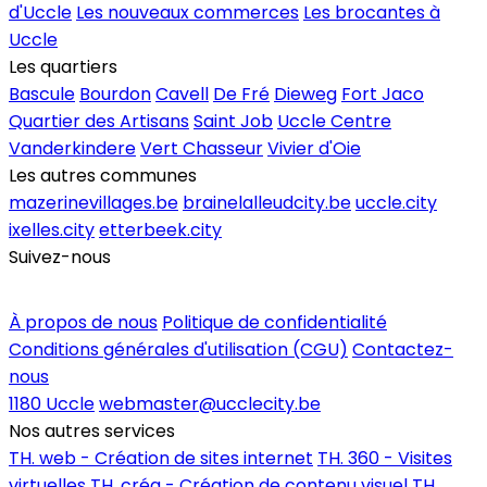
d'Uccle
Les nouveaux commerces
Les brocantes à
Uccle
Les quartiers
Bascule
Bourdon
Cavell
De Fré
Dieweg
Fort Jaco
Quartier des Artisans
Saint Job
Uccle Centre
Vanderkindere
Vert Chasseur
Vivier d'Oie
Les autres communes
mazerinevillages.be
brainelalleudcity.be
uccle.city
ixelles.city
etterbeek.city
Suivez-nous
Inscrire un commerce
À propos de nous
Politique de confidentialité
Conditions générales d'utilisation (CGU)
Contactez-
nous
1180 Uccle
webmaster@ucclecity.be
Nos autres services
TH. web - Création de sites internet
TH. 360 - Visites
virtuelles
TH. créa - Création de contenu visuel
TH.