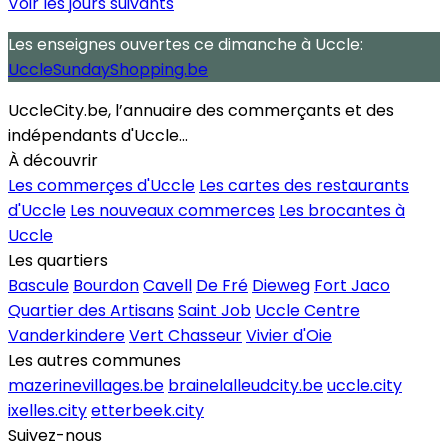
Voir les jours suivants
Les enseignes ouvertes
ce dimanche
à Uccle:
UccleSundayShopping.be
UccleCity.be, l’annuaire des commerçants et des
indépendants d'Uccle...
À découvrir
Les commerçes d'Uccle
Les cartes des restaurants
d'Uccle
Les nouveaux commerces
Les brocantes à
Uccle
Les quartiers
Bascule
Bourdon
Cavell
De Fré
Dieweg
Fort Jaco
Quartier des Artisans
Saint Job
Uccle Centre
Vanderkindere
Vert Chasseur
Vivier d'Oie
Les autres communes
mazerinevillages.be
brainelalleudcity.be
uccle.city
ixelles.city
etterbeek.city
Suivez-nous