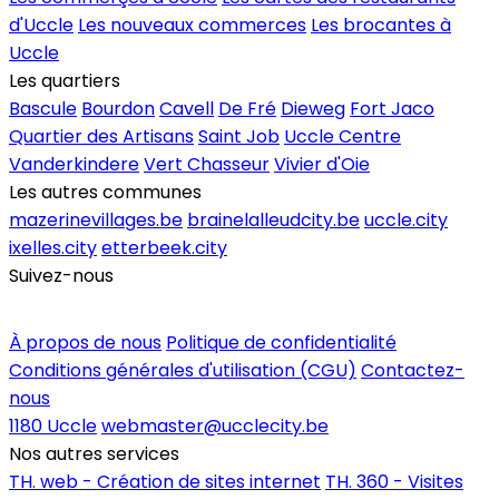
d'Uccle
Les nouveaux commerces
Les brocantes à
Uccle
Les quartiers
Bascule
Bourdon
Cavell
De Fré
Dieweg
Fort Jaco
Quartier des Artisans
Saint Job
Uccle Centre
Vanderkindere
Vert Chasseur
Vivier d'Oie
Les autres communes
mazerinevillages.be
brainelalleudcity.be
uccle.city
ixelles.city
etterbeek.city
Suivez-nous
Inscrire un commerce
À propos de nous
Politique de confidentialité
Conditions générales d'utilisation (CGU)
Contactez-
nous
1180 Uccle
webmaster@ucclecity.be
Nos autres services
TH. web - Création de sites internet
TH. 360 - Visites