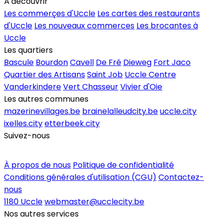
À découvrir
Les commerçes d'Uccle
Les cartes des restaurants
d'Uccle
Les nouveaux commerces
Les brocantes à
Uccle
Les quartiers
Bascule
Bourdon
Cavell
De Fré
Dieweg
Fort Jaco
Quartier des Artisans
Saint Job
Uccle Centre
Vanderkindere
Vert Chasseur
Vivier d'Oie
Les autres communes
mazerinevillages.be
brainelalleudcity.be
uccle.city
ixelles.city
etterbeek.city
Suivez-nous
Inscrire un commerce
À propos de nous
Politique de confidentialité
Conditions générales d'utilisation (CGU)
Contactez-
nous
1180 Uccle
webmaster@ucclecity.be
Nos autres services