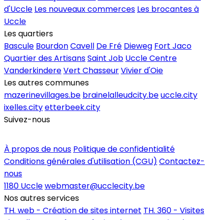
d'Uccle
Les nouveaux commerces
Les brocantes à
Uccle
Les quartiers
Bascule
Bourdon
Cavell
De Fré
Dieweg
Fort Jaco
Quartier des Artisans
Saint Job
Uccle Centre
Vanderkindere
Vert Chasseur
Vivier d'Oie
Les autres communes
mazerinevillages.be
brainelalleudcity.be
uccle.city
ixelles.city
etterbeek.city
Suivez-nous
Inscrire un commerce
À propos de nous
Politique de confidentialité
Conditions générales d'utilisation (CGU)
Contactez-
nous
1180 Uccle
webmaster@ucclecity.be
Nos autres services
TH. web - Création de sites internet
TH. 360 - Visites