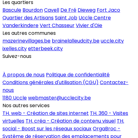
Les quartiers
Bascule
Bourdon
Cavell
De Fré
Dieweg
Fort Jaco
Quartier des Artisans
Saint Job
Uccle Centre
Vanderkindere
Vert Chasseur
Vivier d'Oie
Les autres communes
mazerinevillages.be
brainelalleudcity.be
uccle.city
ixelles.city
etterbeek.city
Suivez-nous
Inscrire un commerce
À propos de nous
Politique de confidentialité
Conditions générales d'utilisation (CGU)
Contactez-
nous
1180 Uccle
webmaster@ucclecity.be
Nos autres services
TH. web - Création de sites internet
TH. 360 - Visites
virtuelles
TH. créa - Création de contenu visuel
TH.
social - Boost sur les réseaux sociaux
OrgaBroc -
Système de réservation des emplacements pour