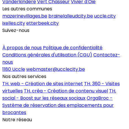
Vanderkindere
Vert Chasseur
Vivier d'Oie
Les autres communes
mazerinevillages.be
brainelalleudcity.be
uccle.city
ixelles.city
etterbeek.city
Suivez-nous
Inscrire un commerce
À propos de nous
Politique de confidentialité
Conditions générales d'utilisation (CGU)
Contactez-
nous
1180 Uccle
webmaster@ucclecity.be
Nos autres services
TH. web - Création de sites internet
TH. 360 - Visites
virtuelles
TH. créa - Création de contenu visuel
TH.
social - Boost sur les réseaux sociaux
OrgaBroc -
Système de réservation des emplacements pour
brocantes
Notre réseau