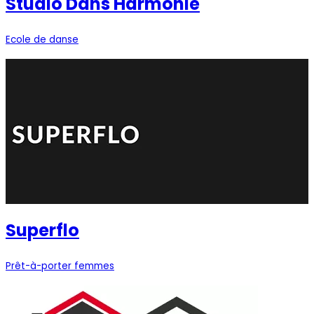
Studio Dans'Harmonie
Ecole de danse
Superflo
Prêt-à-porter femmes