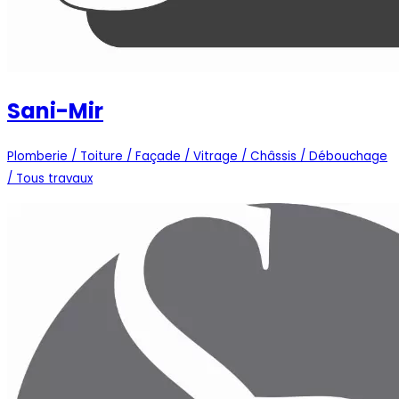
Sani-Mir
Plomberie / Toiture / Façade / Vitrage / Châssis / Débouchage
/ Tous travaux